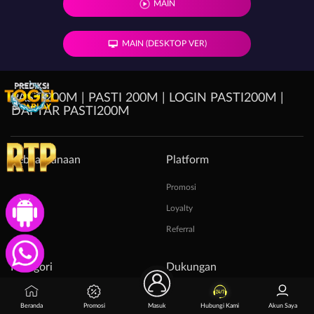
MAIN
MAIN (DESKTOP VER)
PASTI200M | PASTI 200M | LOGIN PASTI200M |
DAFTAR PASTI200M
Kebijaksanaan
Platform
Promosi
Loyalty
Referral
Kategori
Dukungan
Hot Games
+6285959746940
Beranda
Promosi
Masuk
Hubungi Kami
Akun Saya