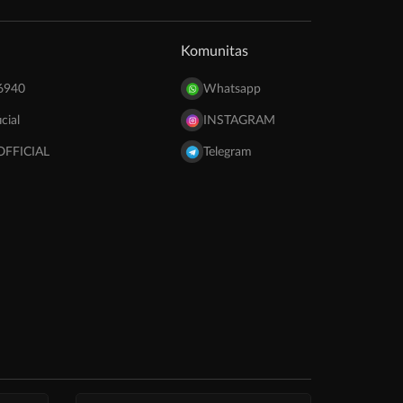
Komunitas
6940
Whatsapp
cial
INSTAGRAM
OFFICIAL
Telegram