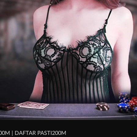
200M | DAFTAR PASTI200M