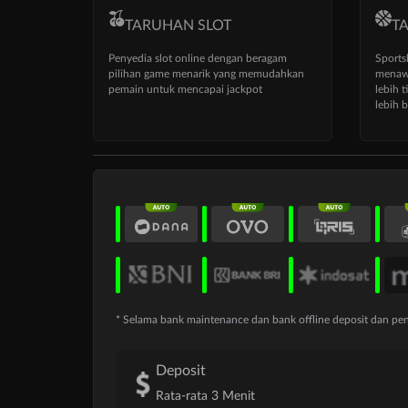
TARUHAN SLOT
T
Penyedia slot online dengan beragam
Sports
pilihan game menarik yang memudahkan
menawa
pemain untuk mencapai jackpot
lebih 
lebih 
* Selama bank maintenance dan bank offline deposit dan pen
Deposit
Rata-rata 3 Menit