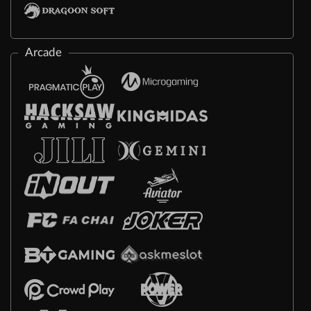
Arcade