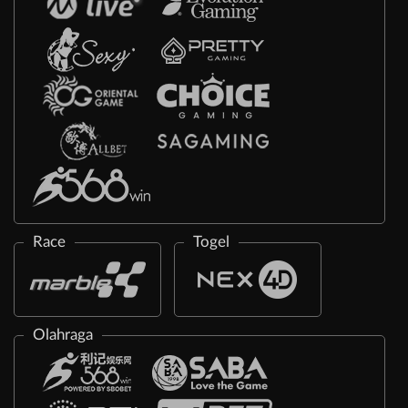
Race
Togel
Olahraga