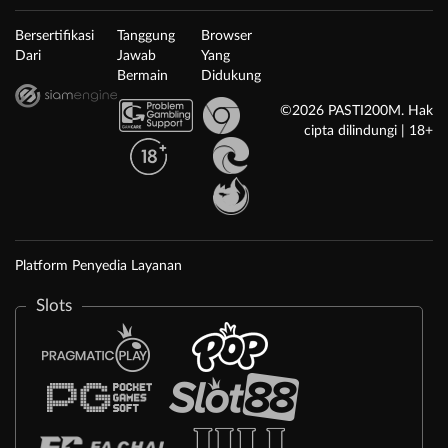
Bersertifikasi
Tanggung
Browser
Dari
Jawab
Yang
Bermain
Didukung
©2026 PASTI200M. Hak
cipta dilindungi | 18+
Platform Penyedia Layanan
Slots