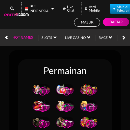
BHS
Live
Versi
Main di
Chat
Mobile
Telegra
INDONESIA
DAFTAR
MASUK
HOT GAMES
SLOTS
LIVE CASINO
RACE
TOG
Permainan
i
i
i
i
i
i
i
i
i