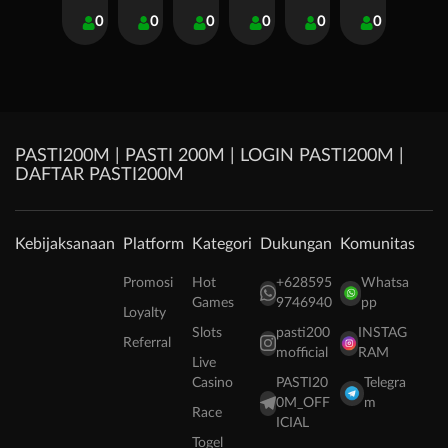
0
0
0
0
0
0
PASTI200M | PASTI 200M | LOGIN PASTI200M |
DAFTAR PASTI200M
Kebijaksanaan
Platform
Kategori
Dukungan
Komunitas
Promosi
Hot
+628595
Whatsa
Games
9746940
pp
Loyalty
Slots
pasti200
INSTAG
Referral
mofficial
RAM
Live
Casino
PASTI20
Telegra
0M_OFF
m
Race
ICIAL
Togel