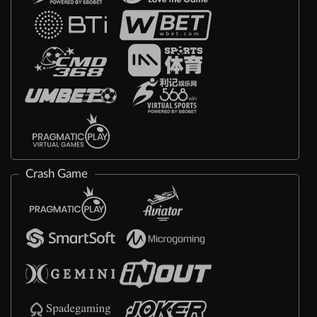
Crash Game