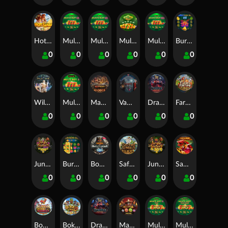
HotSamba
Multi Hot 20
Multi Hot 40
Multi Hot Ways
Multi Hot 10
Burning Ice 40
0
0
0
0
0
0
Wild & Gods
MultiHot5
Mad Slot
Vampires
Dracula's Fortune
Farm's Fortune
0
0
0
0
0
0
Jungle Sisters Deluxe
Burning Ice
Book of Futuria
Safari Simba
Jungle Sisters
Samurai
0
0
0
0
0
0
Book Of Bonanza
Boka Jamba 10
Dracula's Fortune Halloween Edition
Mariachi Coins
Multi Hot 5 Wild
Multi Hot Wild Ways