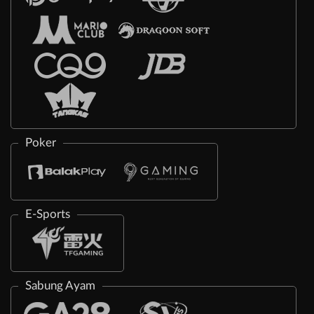
Poker
E-Sports
Sabung Ayam