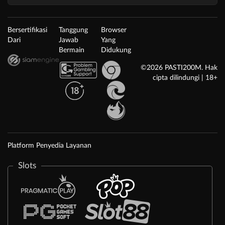
Bersertifikasi
Tanggung
Browser
Dari
Jawab
Yang
Bermain
Didukung
©2026 PASTI200M. Hak
cipta dilindungi | 18+
Platform Penyedia Layanan
Slots