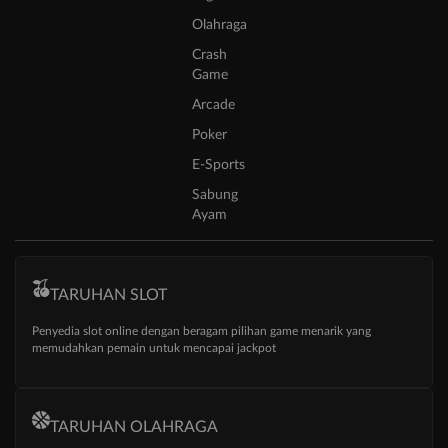
Olahraga
Crash
Game
Arcade
Poker
E-Sports
Sabung
Ayam
TARUHAN SLOT
Penyedia slot online dengan beragam pilihan game menarik yang
memudahkan pemain untuk mencapai jackpot
TARUHAN OLAHRAGA