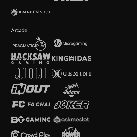
Arcade