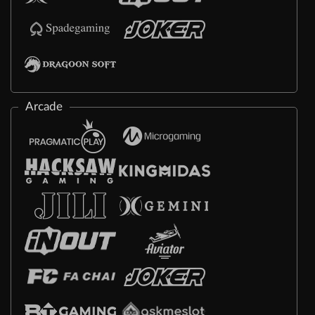
Arcade