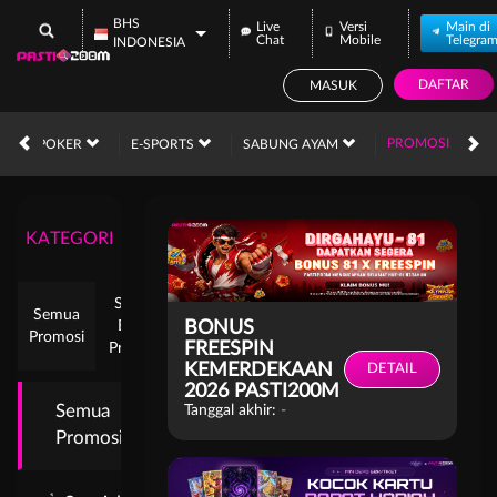
BHS
Live
Versi
Main di
Chat
Mobile
Telegra
INDONESIA
DAFTAR
MASUK
PROMOSI
POKER
E-SPORTS
SABUNG AYAM
KATEGORI
Semua
Semua
Event
BONUS
Promosi
FREESPIN
Provider
KEMERDEKAAN
DETAIL
2026 PASTI200M
Semua
Tanggal akhir:
-
Promosi