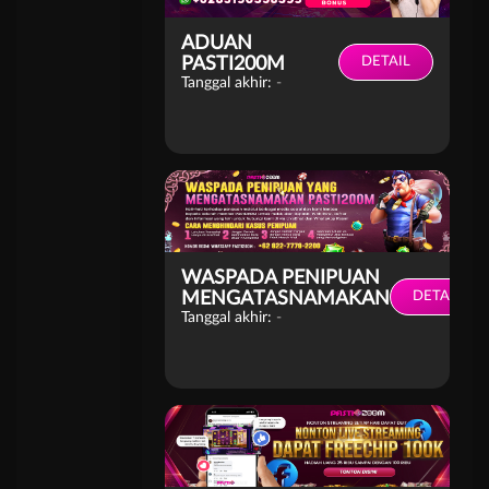
ADUAN
PASTI200M
DETAIL
Tanggal akhir:
-
WASPADA PENIPUAN
MENGATASNAMAKAN
DETAIL
Tanggal akhir:
-