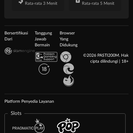
Rata-rata 3 Menit
Rata-rata 5 Menit
Bersertifikasi
Tanggung
Browser
Dari
Jawab
Yang
Bermain
Didukung
©2026 PASTI200M. Hak
cipta dilindungi | 18+
Platform Penyedia Layanan
Slots