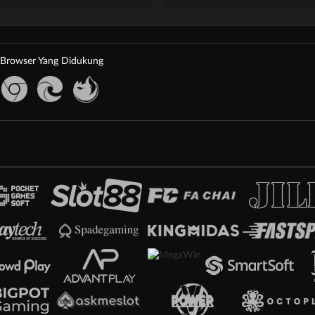
Browser Yang Didukung