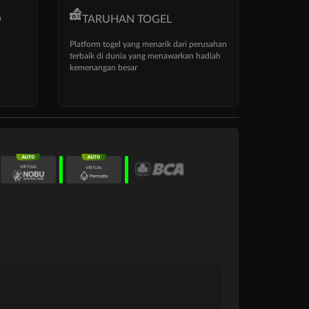
O
TARUHAN TOGEL
Platform togel yang menarik dari perusahan
terbaik di dunia yang menawarkan hadiah
kemenangan besar