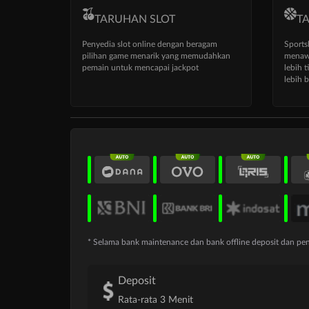
TARUHAN SLOT
T
Penyedia slot online dengan beragam
Sports
pilihan game menarik yang memudahkan
menawa
pemain untuk mencapai jackpot
lebih 
lebih 
* Selama bank maintenance dan bank offline deposit dan pen
Deposit
Rata-rata 3 Menit