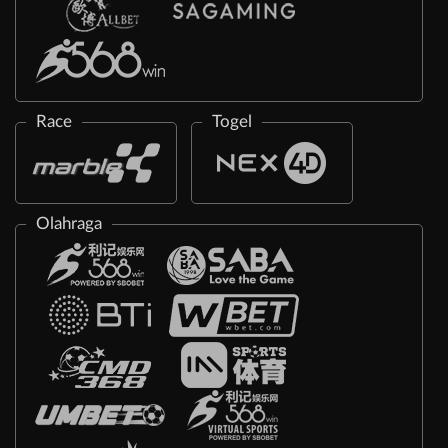
Race
Togel
Olahraga