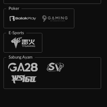
Poker
E-Sports
Sabung Ayam