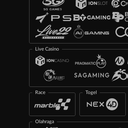
Live Casino
Race
Togel
Olahraga