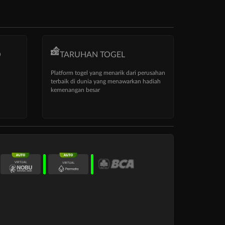
O
TARUHAN TOGEL
Platform togel yang menarik dari perusahan
terbaik di dunia yang menawarkan hadiah
kemenangan besar