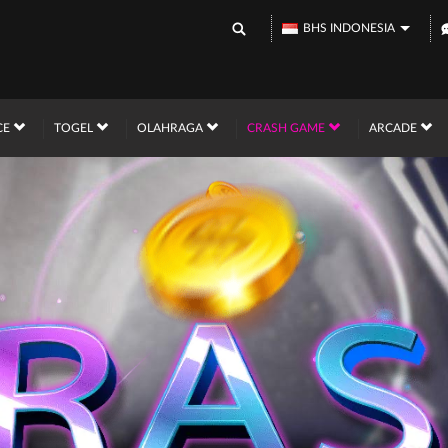
BHS INDONESIA
CE
TOGEL
OLAHRAGA
CRASH GAME
ARCADE