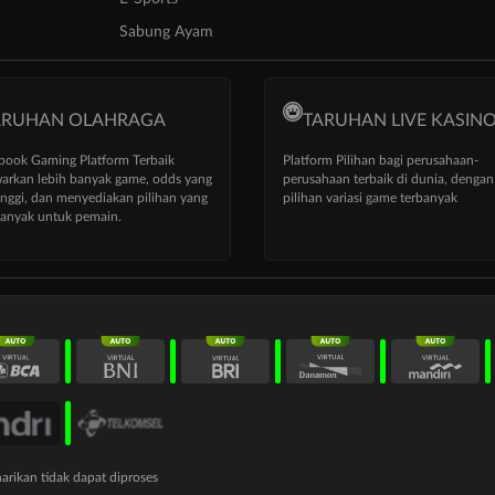
Sabung Ayam
ARUHAN OLAHRAGA
TARUHAN LIVE KASIN
book Gaming Platform Terbaik
Platform Pilihan bagi perusahaan-
rkan lebih banyak game, odds yang
perusahaan terbaik di dunia, dengan
tinggi, dan menyediakan pilihan yang
pilihan variasi game terbanyak
banyak untuk pemain.
arikan tidak dapat diproses