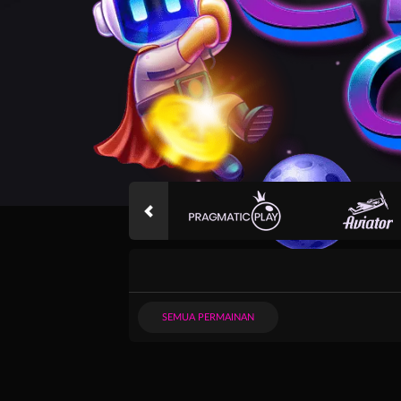
SEMUA PERMAINAN